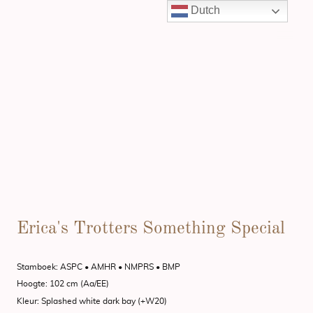
Dutch
Erica's Trotters Something Special
Stamboek: ASPC
•
AMHR
•
NMPRS
•
BMP
Hoogte: 102 cm (Aa/EE)
Kleur: Splashed white dark bay (+W20)